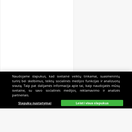
Naudojame slapukus, kad svetainė veiktų tinkamai, suasmenintų
turinį bei skelbimus, teiktų socialinės medijos funkcijas ir analizuotų
srautą. Taip pat dalijamės informacija apie tai, kaip naudojatės mūsų
svetaine, su savo socialinės medijos, reklamavimo ir analizės
partneriais.
Pagrindinis
Gyvai
Paieška
Mano
Kazino
Slapukų nustatymai
Leisti visus slapukus