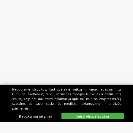
Naudojame slapukus, kad svetainė veiktų tinkamai, suasmenintų
turinį bei skelbimus, teiktų socialinės medijos funkcijas ir analizuotų
srautą. Taip pat dalijamės informacija apie tai, kaip naudojatės mūsų
svetaine, su savo socialinės medijos, reklamavimo ir analizės
partneriais.
Pagrindinis
Gyvai
Paieška
Mano
Kazino
Slapukų nustatymai
Leisti visus slapukus