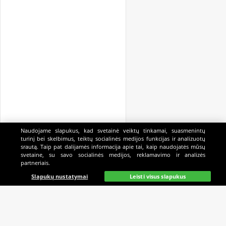
Naudojame slapukus, kad svetainė veiktų tinkamai, suasmenintų
turinį bei skelbimus, teiktų socialinės medijos funkcijas ir analizuotų
srautą. Taip pat dalijamės informacija apie tai, kaip naudojatės mūsų
svetaine, su savo socialinės medijos, reklamavimo ir analizės
partneriais.
Pagrindinis
Gyvai
Paieška
Mano
Kazino
Slapukų nustatymai
Leisti visus slapukus