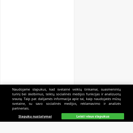
Naudojame slapukus, kad svetainė veiktų tinkamai, suasmenintų
turinį bei skelbimus, teiktų socialinės medijos funkcijas ir analizuotų
srautą. Taip pat dalijamės informacija apie tai, kaip naudojatės mūsų
svetaine, su savo socialinės medijos, reklamavimo ir analizės
partneriais.
Pagrindinis
Gyvai
Paieška
Mano
Kazino
Slapukų nustatymai
Leisti visus slapukus