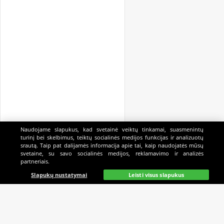
Naudojame slapukus, kad svetainė veiktų tinkamai, suasmenintų
turinį bei skelbimus, teiktų socialinės medijos funkcijas ir analizuotų
srautą. Taip pat dalijamės informacija apie tai, kaip naudojatės mūsų
svetaine, su savo socialinės medijos, reklamavimo ir analizės
partneriais.
Pagrindinis
Gyvai
Paieška
Mano
Kazino
Slapukų nustatymai
Leisti visus slapukus