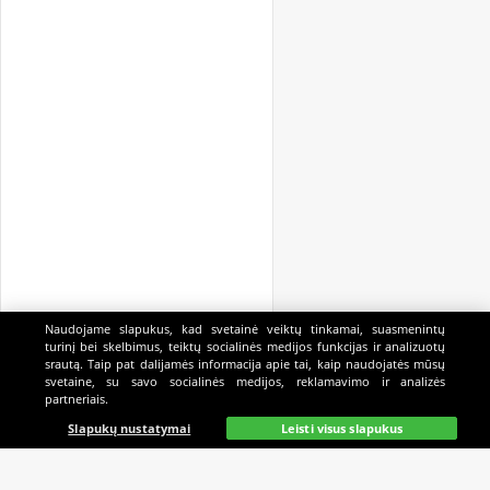
Naudojame slapukus, kad svetainė veiktų tinkamai, suasmenintų
turinį bei skelbimus, teiktų socialinės medijos funkcijas ir analizuotų
srautą. Taip pat dalijamės informacija apie tai, kaip naudojatės mūsų
svetaine, su savo socialinės medijos, reklamavimo ir analizės
partneriais.
Pagrindinis
Gyvai
Paieška
Mano
Kazino
Slapukų nustatymai
Leisti visus slapukus