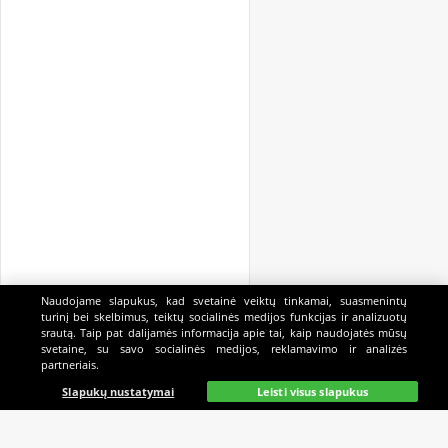
Naudojame slapukus, kad svetainė veiktų tinkamai, suasmenintų
turinį bei skelbimus, teiktų socialinės medijos funkcijas ir analizuotų
srautą. Taip pat dalijamės informacija apie tai, kaip naudojatės mūsų
svetaine, su savo socialinės medijos, reklamavimo ir analizės
partneriais.
Pagrindinis
Gyvai
Paieška
Mano
Kazino
Slapukų nustatymai
Leisti visus slapukus