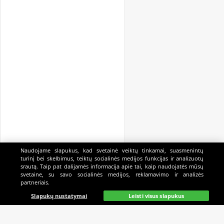
Naudojame slapukus, kad svetainė veiktų tinkamai, suasmenintų
turinį bei skelbimus, teiktų socialinės medijos funkcijas ir analizuotų
srautą. Taip pat dalijamės informacija apie tai, kaip naudojatės mūsų
svetaine, su savo socialinės medijos, reklamavimo ir analizės
partneriais.
Pagrindinis
Gyvai
Paieška
Mano
Kazino
Slapukų nustatymai
Leisti visus slapukus