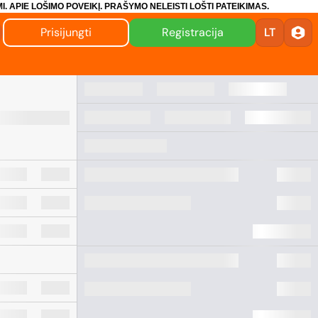
I.
APIE LOŠIMO POVEIKĮ.
PRAŠYMO NELEISTI LOŠTI PATEIKIMAS.
Prisijungti
Registracija
LT