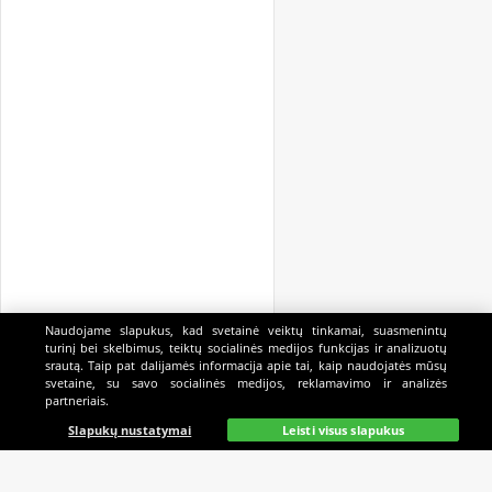
Naudojame slapukus, kad svetainė veiktų tinkamai, suasmenintų
turinį bei skelbimus, teiktų socialinės medijos funkcijas ir analizuotų
srautą. Taip pat dalijamės informacija apie tai, kaip naudojatės mūsų
svetaine, su savo socialinės medijos, reklamavimo ir analizės
partneriais.
Pagrindinis
Gyvai
Paieška
Mano
Kazino
Slapukų nustatymai
Leisti visus slapukus