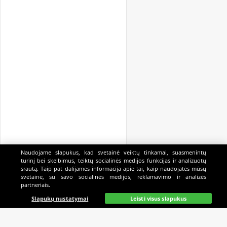
Naudojame slapukus, kad svetainė veiktų tinkamai, suasmenintų
turinį bei skelbimus, teiktų socialinės medijos funkcijas ir analizuotų
srautą. Taip pat dalijamės informacija apie tai, kaip naudojatės mūsų
svetaine, su savo socialinės medijos, reklamavimo ir analizės
partneriais.
Pagrindinis
Gyvai
Paieška
Mano
Kazino
Slapukų nustatymai
Leisti visus slapukus