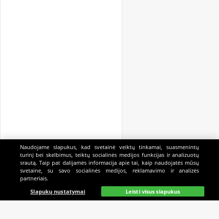
Naudojame slapukus, kad svetainė veiktų tinkamai, suasmenintų
turinį bei skelbimus, teiktų socialinės medijos funkcijas ir analizuotų
srautą. Taip pat dalijamės informacija apie tai, kaip naudojatės mūsų
svetaine, su savo socialinės medijos, reklamavimo ir analizės
partneriais.
Pagrindinis
Gyvai
Paieška
Mano
Kazino
Slapukų nustatymai
Leisti visus slapukus