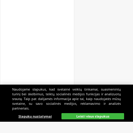
Naudojame slapukus, kad svetainė veiktų tinkamai, suasmenintų
turinį bei skelbimus, teiktų socialinės medijos funkcijas ir analizuotų
srautą. Taip pat dalijamės informacija apie tai, kaip naudojatės mūsų
svetaine, su savo socialinės medijos, reklamavimo ir analizės
partneriais.
Pagrindinis
Gyvai
Paieška
Mano
Kazino
Slapukų nustatymai
Leisti visus slapukus