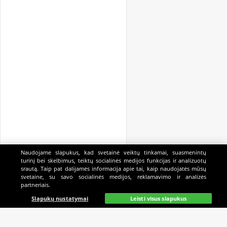
Naudojame slapukus, kad svetainė veiktų tinkamai, suasmenintų
turinį bei skelbimus, teiktų socialinės medijos funkcijas ir analizuotų
srautą. Taip pat dalijamės informacija apie tai, kaip naudojatės mūsų
svetaine, su savo socialinės medijos, reklamavimo ir analizės
partneriais.
Pagrindinis
Gyvai
Paieška
Mano
Kazino
Slapukų nustatymai
Leisti visus slapukus