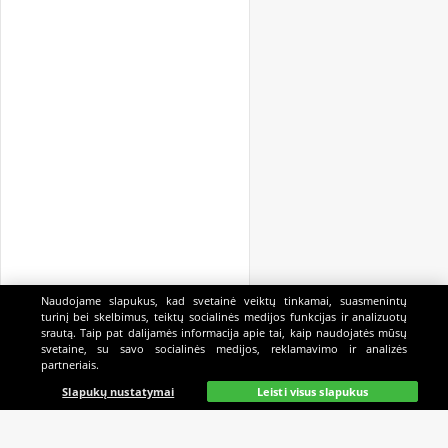
Naudojame slapukus, kad svetainė veiktų tinkamai, suasmenintų
turinį bei skelbimus, teiktų socialinės medijos funkcijas ir analizuotų
srautą. Taip pat dalijamės informacija apie tai, kaip naudojatės mūsų
svetaine, su savo socialinės medijos, reklamavimo ir analizės
partneriais.
Pagrindinis
Gyvai
Paieška
Mano
Kazino
Slapukų nustatymai
Leisti visus slapukus