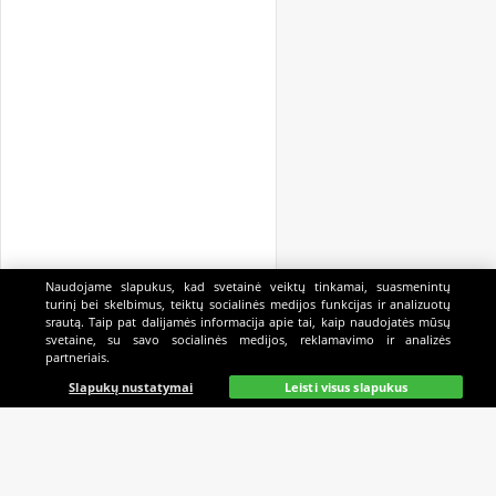
Naudojame slapukus, kad svetainė veiktų tinkamai, suasmenintų
turinį bei skelbimus, teiktų socialinės medijos funkcijas ir analizuotų
srautą. Taip pat dalijamės informacija apie tai, kaip naudojatės mūsų
svetaine, su savo socialinės medijos, reklamavimo ir analizės
partneriais.
Pagrindinis
Gyvai
Paieška
Mano
Kazino
Slapukų nustatymai
Leisti visus slapukus