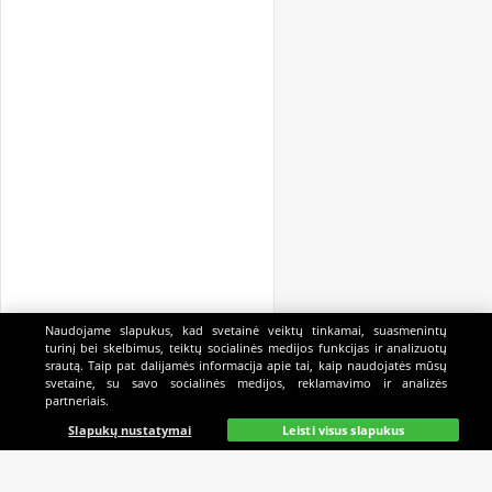
Naudojame slapukus, kad svetainė veiktų tinkamai, suasmenintų
turinį bei skelbimus, teiktų socialinės medijos funkcijas ir analizuotų
srautą. Taip pat dalijamės informacija apie tai, kaip naudojatės mūsų
svetaine, su savo socialinės medijos, reklamavimo ir analizės
partneriais.
Pagrindinis
Gyvai
Paieška
Mano
Kazino
Slapukų nustatymai
Leisti visus slapukus