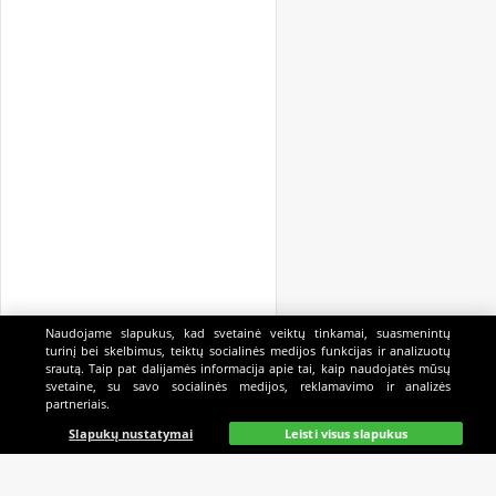
Naudojame slapukus, kad svetainė veiktų tinkamai, suasmenintų
turinį bei skelbimus, teiktų socialinės medijos funkcijas ir analizuotų
srautą. Taip pat dalijamės informacija apie tai, kaip naudojatės mūsų
svetaine, su savo socialinės medijos, reklamavimo ir analizės
partneriais.
Pagrindinis
Gyvai
Paieška
Mano
Kazino
Slapukų nustatymai
Leisti visus slapukus