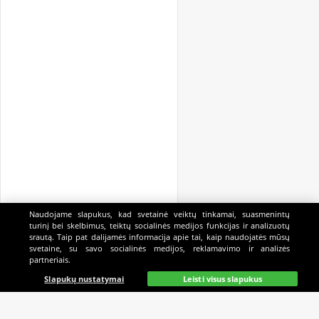
Naudojame slapukus, kad svetainė veiktų tinkamai, suasmenintų
turinį bei skelbimus, teiktų socialinės medijos funkcijas ir analizuotų
srautą. Taip pat dalijamės informacija apie tai, kaip naudojatės mūsų
svetaine, su savo socialinės medijos, reklamavimo ir analizės
partneriais.
Pagrindinis
Gyvai
Paieška
Mano
Kazino
Slapukų nustatymai
Leisti visus slapukus