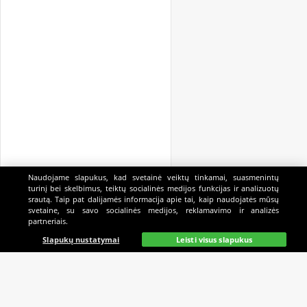
Naudojame slapukus, kad svetainė veiktų tinkamai, suasmenintų
turinį bei skelbimus, teiktų socialinės medijos funkcijas ir analizuotų
srautą. Taip pat dalijamės informacija apie tai, kaip naudojatės mūsų
svetaine, su savo socialinės medijos, reklamavimo ir analizės
partneriais.
Pagrindinis
Gyvai
Paieška
Mano
Kazino
Slapukų nustatymai
Leisti visus slapukus