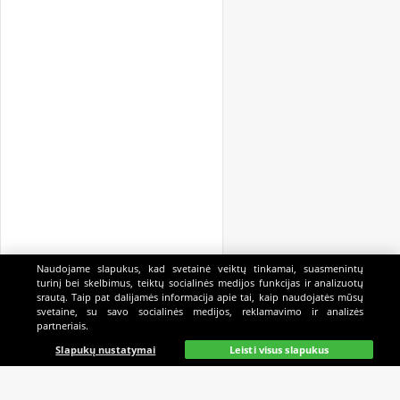
Naudojame slapukus, kad svetainė veiktų tinkamai, suasmenintų
turinį bei skelbimus, teiktų socialinės medijos funkcijas ir analizuotų
srautą. Taip pat dalijamės informacija apie tai, kaip naudojatės mūsų
svetaine, su savo socialinės medijos, reklamavimo ir analizės
partneriais.
Pagrindinis
Gyvai
Paieška
Mano
Kazino
Slapukų nustatymai
Leisti visus slapukus