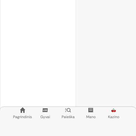
Pagrindinis
Gyvai
Paieška
Mano
Kazino