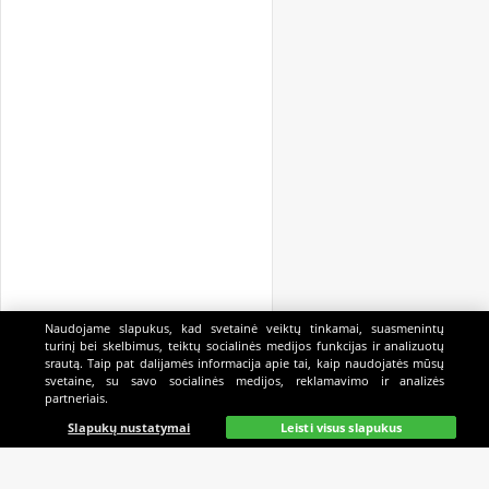
Naudojame slapukus, kad svetainė veiktų tinkamai, suasmenintų
turinį bei skelbimus, teiktų socialinės medijos funkcijas ir analizuotų
srautą. Taip pat dalijamės informacija apie tai, kaip naudojatės mūsų
svetaine, su savo socialinės medijos, reklamavimo ir analizės
partneriais.
Pagrindinis
Gyvai
Paieška
Mano
Kazino
Slapukų nustatymai
Leisti visus slapukus