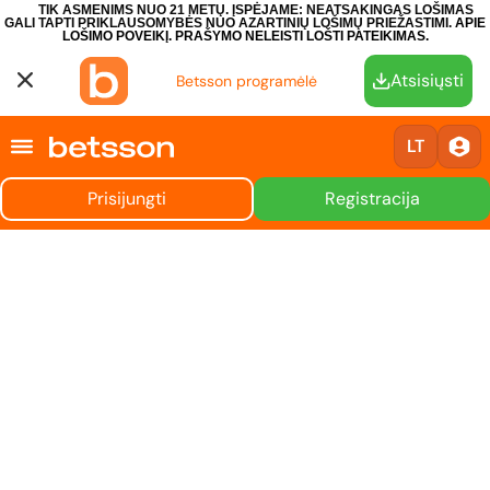
TIK ASMENIMS NUO 21 METŲ. ĮSPĖJAME: NEATSAKINGAS LOŠIMAS
GALI TAPTI PRIKLAUSOMYBĖS NUO AZARTINIŲ LOŠIMŲ PRIEŽASTIMI.
APIE
LOŠIMO POVEIKĮ.
PRAŠYMO NELEISTI LOŠTI PATEIKIMAS.
Atsisiųsti
Betsson programėlė
LT
Prisijungti
Registracija