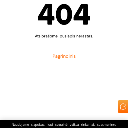
404
Atsiprašome, puslapis nerastas.
Pagrindinis
Naudojame slapukus, kad svetainė veiktų tinkamai, suasmenintų