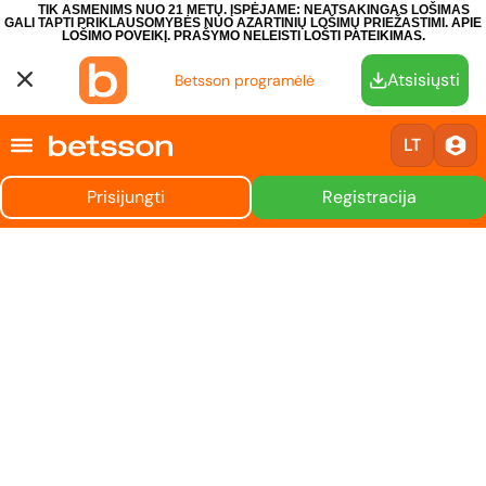
TIK ASMENIMS NUO 21 METŲ. ĮSPĖJAME: NEATSAKINGAS LOŠIMAS
GALI TAPTI PRIKLAUSOMYBĖS NUO AZARTINIŲ LOŠIMŲ PRIEŽASTIMI.
APIE
LOŠIMO POVEIKĮ.
PRAŠYMO NELEISTI LOŠTI PATEIKIMAS.
Atsisiųsti
Betsson programėlė
LT
Prisijungti
Registracija