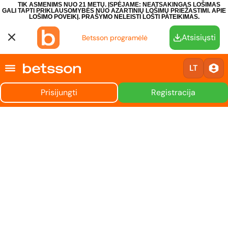
TIK ASMENIMS NUO 21 METŲ. ĮSPĖJAME: NEATSAKINGAS LOŠIMAS
GALI TAPTI PRIKLAUSOMYBĖS NUO AZARTINIŲ LOŠIMŲ PRIEŽASTIMI.
APIE
LOŠIMO POVEIKĮ.
PRAŠYMO NELEISTI LOŠTI PATEIKIMAS.
Atsisiųsti
Betsson programėlė
LT
Prisijungti
Registracija