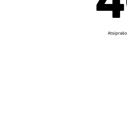
4
Atsiprašo