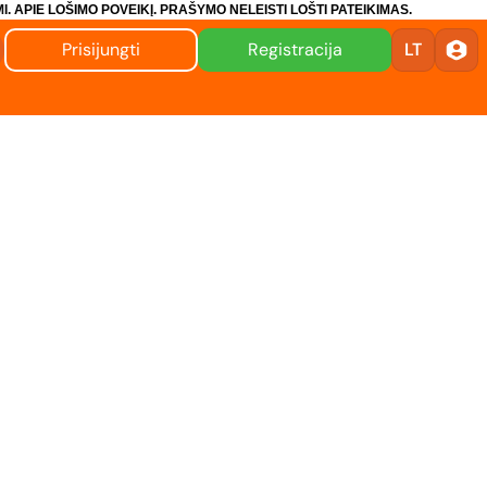
I.
APIE LOŠIMO POVEIKĮ.
PRAŠYMO NELEISTI LOŠTI PATEIKIMAS.
Prisijungti
Registracija
LT