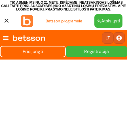
TIK ASMENIMS NUO 21 METŲ. ĮSPĖJAME: NEATSAKINGAS LOŠIMAS
GALI TAPTI PRIKLAUSOMYBĖS NUO AZARTINIŲ LOŠIMŲ PRIEŽASTIMI.
APIE
LOŠIMO POVEIKĮ.
PRAŠYMO NELEISTI LOŠTI PATEIKIMAS.
Atsisiųsti
Betsson programėlė
LT
Prisijungti
Registracija