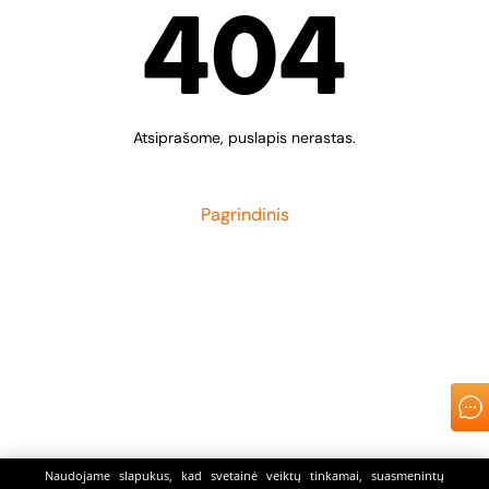
404
Atsiprašome, puslapis nerastas.
Pagrindinis
Naudojame slapukus, kad svetainė veiktų tinkamai, suasmenintų