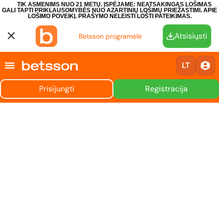
TIK ASMENIMS NUO 21 METŲ. ĮSPĖJAME: NEATSAKINGAS LOŠIMAS
GALI TAPTI PRIKLAUSOMYBĖS NUO AZARTINIŲ LOŠIMŲ PRIEŽASTIMI.
APIE
LOŠIMO POVEIKĮ.
PRAŠYMO NELEISTI LOŠTI PATEIKIMAS.
Atsisiųsti
Betsson programėlė
LT
Prisijungti
Registracija