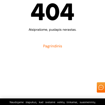
404
Atsiprašome, puslapis nerastas.
Pagrindinis
Naudojame slapukus, kad svetainė veiktų tinkamai, suasmenintų