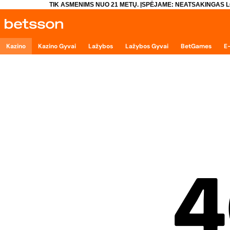
TIK ASMENIMS NUO 21 METŲ. ĮSPĖJAME: NEATSAKINGAS L
Kazino
Kazino Gyvai
Lažybos
Lažybos Gyvai
BetGames
E
4