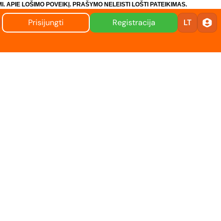
I.
APIE LOŠIMO POVEIKĮ.
PRAŠYMO NELEISTI LOŠTI PATEIKIMAS.
Prisijungti
Registracija
LT