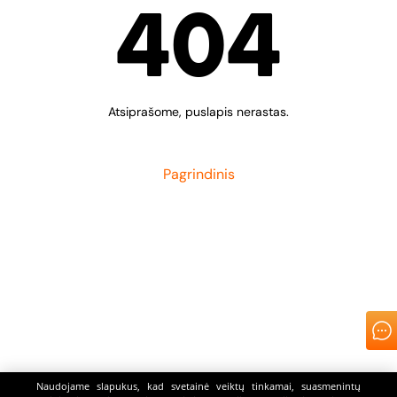
404
Atsiprašome, puslapis nerastas.
Pagrindinis
Naudojame slapukus, kad svetainė veiktų tinkamai, suasmenintų