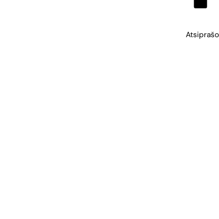
Atsiprašo