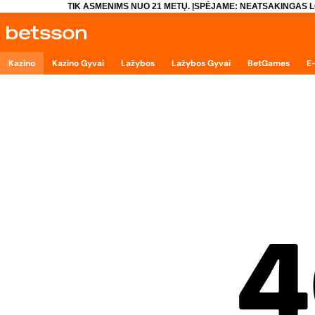
TIK ASMENIMS NUO 21 METŲ. ĮSPĖJAME: NEATSAKINGAS L
Kazino
Kazino Gyvai
Lažybos
Lažybos Gyvai
BetGames
E
4