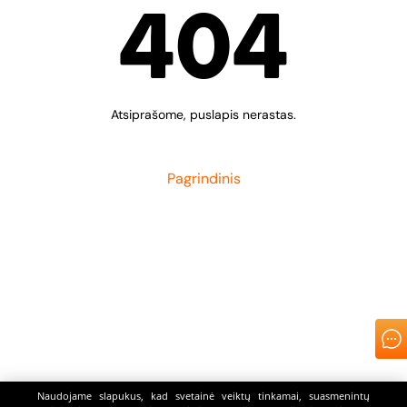
404
Atsiprašome, puslapis nerastas.
Pagrindinis
Naudojame slapukus, kad svetainė veiktų tinkamai, suasmenintų