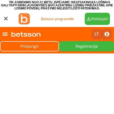
TIK ASMENIMS NUO 21 METŲ. ĮSPĖJAME: NEATSAKINGAS LOŠIMAS
GALI TAPTI PRIKLAUSOMYBĖS NUO AZARTINIŲ LOŠIMŲ PRIEŽASTIMI.
APIE
LOŠIMO POVEIKĮ.
PRAŠYMO NELEISTI LOŠTI PATEIKIMAS.
Atsisiųsti
Betsson programėlė
LT
Prisijungti
Registracija