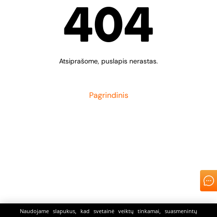
404
Atsiprašome, puslapis nerastas.
Pagrindinis
Naudojame slapukus, kad svetainė veiktų tinkamai, suasmenintų