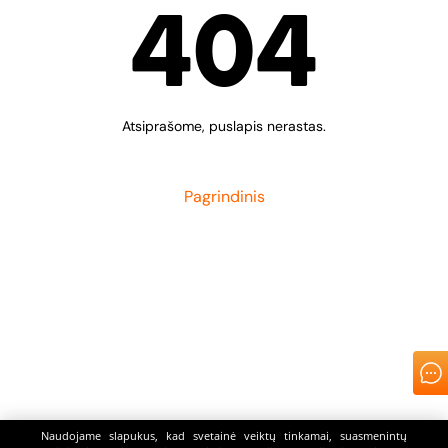
404
Atsiprašome, puslapis nerastas.
Pagrindinis
Naudojame slapukus, kad svetainė veiktų tinkamai, suasmenintų