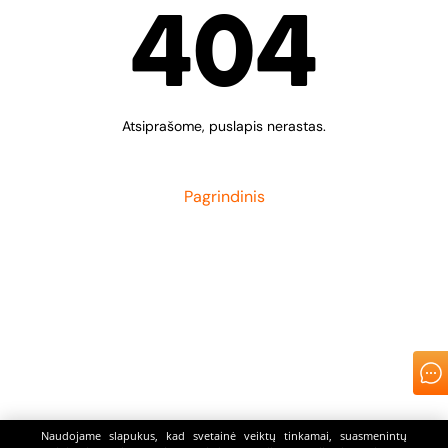
404
Atsiprašome, puslapis nerastas.
Pagrindinis
Naudojame slapukus, kad svetainė veiktų tinkamai, suasmenintų