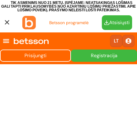
TIK ASMENIMS NUO 21 METŲ. ĮSPĖJAME: NEATSAKINGAS LOŠIMAS
GALI TAPTI PRIKLAUSOMYBĖS NUO AZARTINIŲ LOŠIMŲ PRIEŽASTIMI.
APIE
LOŠIMO POVEIKĮ.
PRAŠYMO NELEISTI LOŠTI PATEIKIMAS.
Atsisiųsti
Betsson programėlė
LT
Prisijungti
Registracija