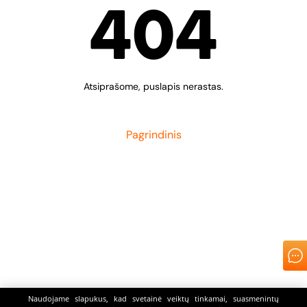
404
Atsiprašome, puslapis nerastas.
Pagrindinis
Naudojame slapukus, kad svetainė veiktų tinkamai, suasmenintų