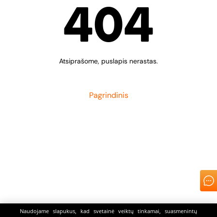
404
Atsiprašome, puslapis nerastas.
Pagrindinis
Naudojame slapukus, kad svetainė veiktų tinkamai, suasmenintų