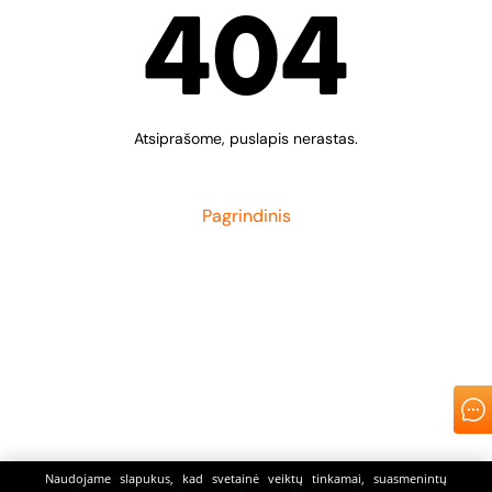
404
Atsiprašome, puslapis nerastas.
Pagrindinis
Naudojame slapukus, kad svetainė veiktų tinkamai, suasmenintų