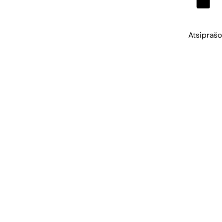
Atsiprašo