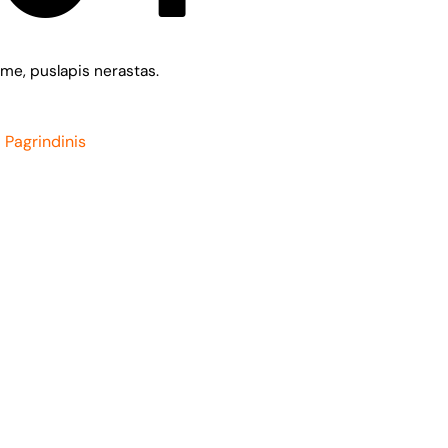
me, puslapis nerastas.
Pagrindinis