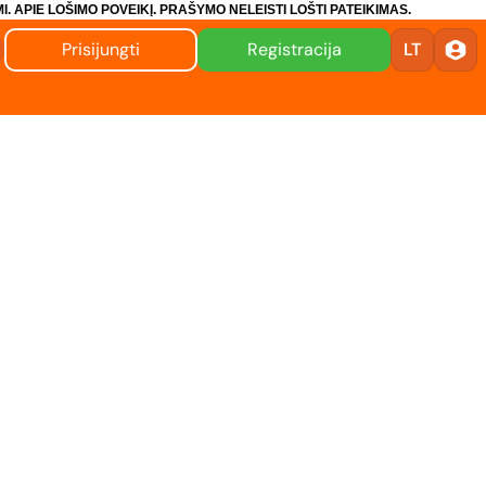
I.
APIE LOŠIMO POVEIKĮ.
PRAŠYMO NELEISTI LOŠTI PATEIKIMAS.
Prisijungti
Registracija
LT