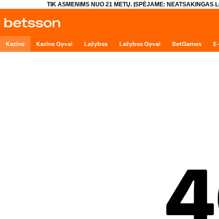
TIK ASMENIMS NUO 21 METŲ. ĮSPĖJAME: NEATSAKINGAS L
Kazino
Kazino Gyvai
Lažybos
Lažybos Gyvai
BetGames
E
4