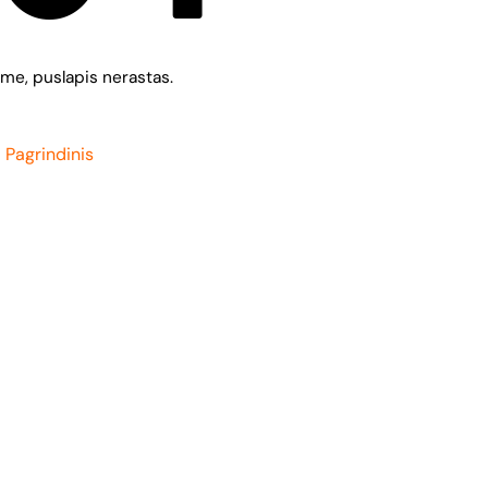
me, puslapis nerastas.
Pagrindinis