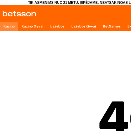
TIK ASMENIMS NUO 21 METŲ. ĮSPĖJAME: NEATSAKINGAS L
Kazino
Kazino Gyvai
Lažybos
Lažybos Gyvai
BetGames
E
4