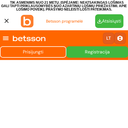
TIK ASMENIMS NUO 21 METŲ. ĮSPĖJAME: NEATSAKINGAS LOŠIMAS
GALI TAPTI PRIKLAUSOMYBĖS NUO AZARTINIŲ LOŠIMŲ PRIEŽASTIMI.
APIE
LOŠIMO POVEIKĮ.
PRAŠYMO NELEISTI LOŠTI PATEIKIMAS.
Atsisiųsti
Betsson programėlė
LT
Prisijungti
Registracija