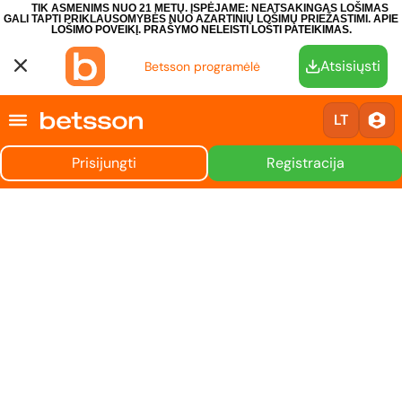
TIK ASMENIMS NUO 21 METŲ. ĮSPĖJAME: NEATSAKINGAS LOŠIMAS
GALI TAPTI PRIKLAUSOMYBĖS NUO AZARTINIŲ LOŠIMŲ PRIEŽASTIMI.
APIE
LOŠIMO POVEIKĮ.
PRAŠYMO NELEISTI LOŠTI PATEIKIMAS.
Atsisiųsti
Betsson programėlė
LT
Prisijungti
Registracija