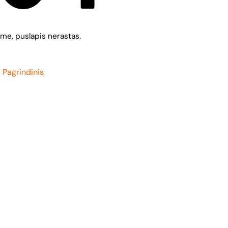
me, puslapis nerastas.
Pagrindinis