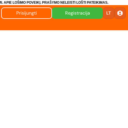
I.
APIE LOŠIMO POVEIKĮ.
PRAŠYMO NELEISTI LOŠTI PATEIKIMAS.
Prisijungti
Registracija
LT