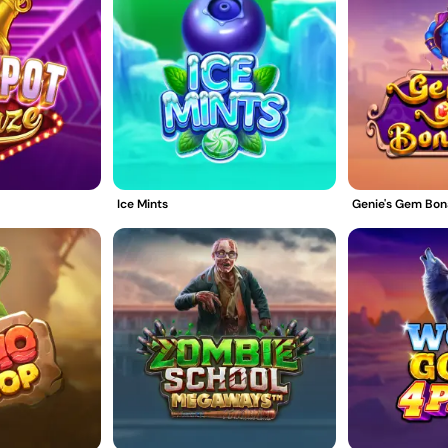
Ice Mints
Genie's Gem Bon