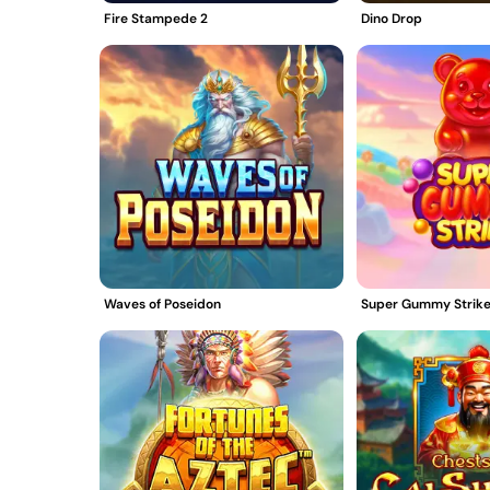
Fire Stampede 2
Dino Drop
Waves of Poseidon
Super Gummy Strik