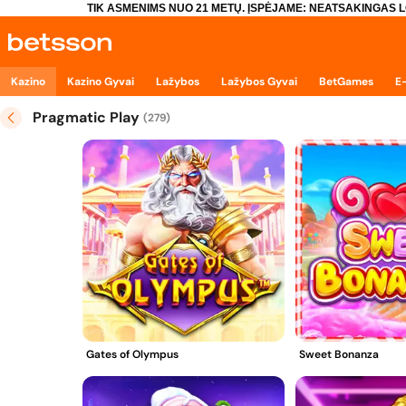
TIK ASMENIMS NUO 21 METŲ. ĮSPĖJAME: NEATSAKINGAS L
Kazino
Kazino Gyvai
Lažybos
Lažybos Gyvai
BetGames
E
Pragmatic Play
(279)
Gates of Olympus
Sweet Bonanza