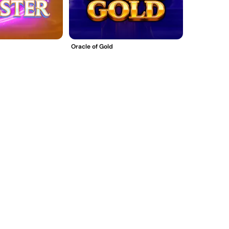
Oracle of Gold