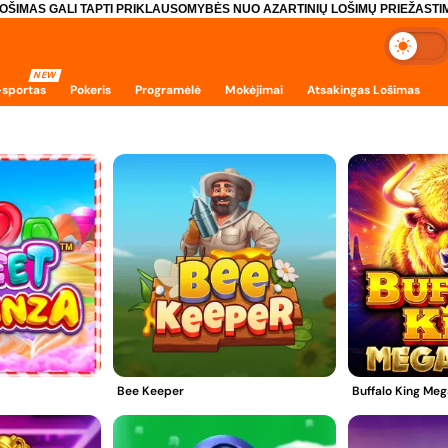
OŠIMAS GALI TAPTI PRIKLAUSOMYBĖS NUO AZARTINIŲ LOŠIMŲ PRIEŽASTIM
NEW
-sportas
Pokeris
Programėlė
Mokėjimai
Atsakingas Lošimas
Bee Keeper
Buffalo King Me