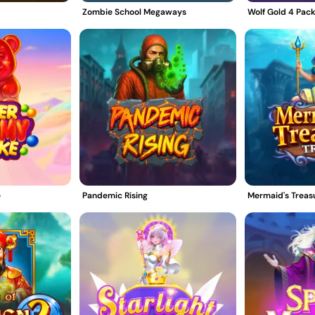
Zombie School Megaways
Wolf Gold 4 Pac
e
Pandemic Rising
Mermaid's Treas