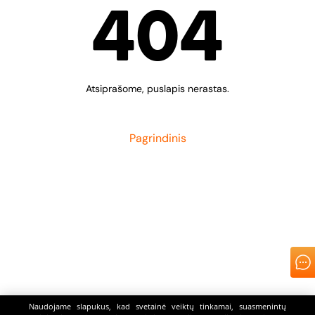
404
Atsiprašome, puslapis nerastas.
Pagrindinis
Naudojame slapukus, kad svetainė veiktų tinkamai, suasmenintų