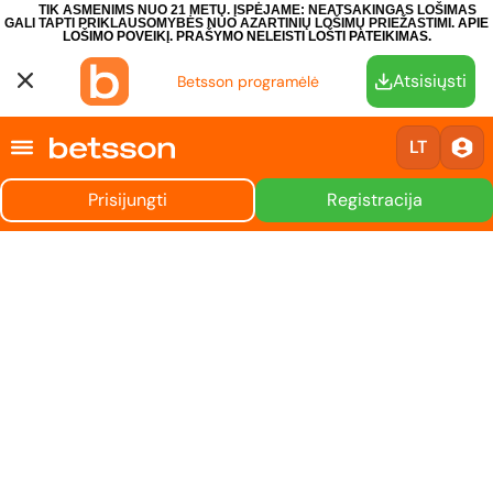
TIK ASMENIMS NUO 21 METŲ. ĮSPĖJAME: NEATSAKINGAS LOŠIMAS
GALI TAPTI PRIKLAUSOMYBĖS NUO AZARTINIŲ LOŠIMŲ PRIEŽASTIMI.
APIE
LOŠIMO POVEIKĮ.
PRAŠYMO NELEISTI LOŠTI PATEIKIMAS.
Atsisiųsti
Betsson programėlė
LT
Prisijungti
Registracija