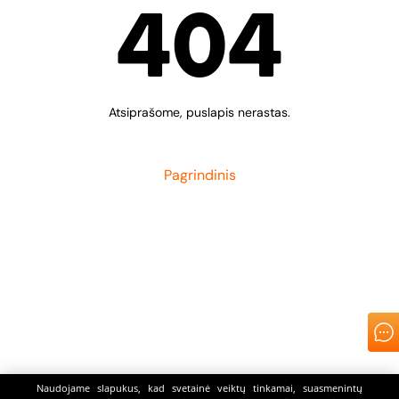
404
Atsiprašome, puslapis nerastas.
Pagrindinis
Naudojame slapukus, kad svetainė veiktų tinkamai, suasmenintų